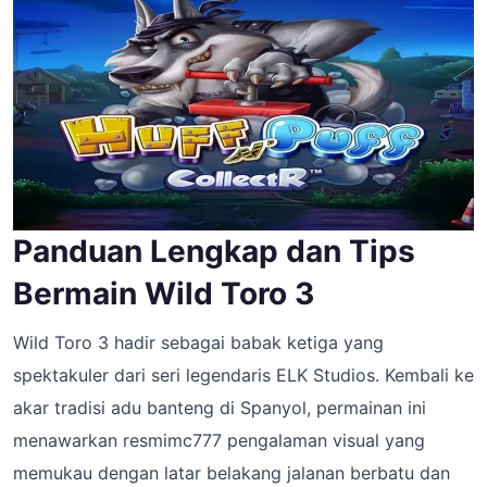
Panduan Lengkap dan Tips
Bermain Wild Toro 3
Wild Toro 3 hadir sebagai babak ketiga yang
spektakuler dari seri legendaris ELK Studios. Kembali ke
akar tradisi adu banteng di Spanyol, permainan ini
menawarkan resmimc777 pengalaman visual yang
memukau dengan latar belakang jalanan berbatu dan