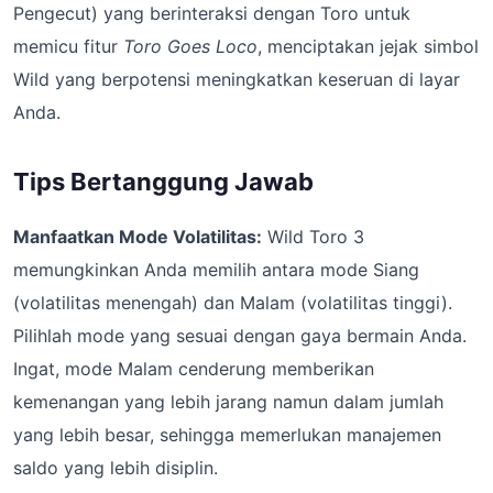
Pengecut) yang berinteraksi dengan Toro untuk
memicu fitur
Toro Goes Loco
, menciptakan jejak simbol
Wild yang berpotensi meningkatkan keseruan di layar
Anda.
Tips Bertanggung Jawab
Manfaatkan Mode Volatilitas:
Wild Toro 3
memungkinkan Anda memilih antara mode Siang
(volatilitas menengah) dan Malam (volatilitas tinggi).
Pilihlah mode yang sesuai dengan gaya bermain Anda.
Ingat, mode Malam cenderung memberikan
kemenangan yang lebih jarang namun dalam jumlah
yang lebih besar, sehingga memerlukan manajemen
saldo yang lebih disiplin.