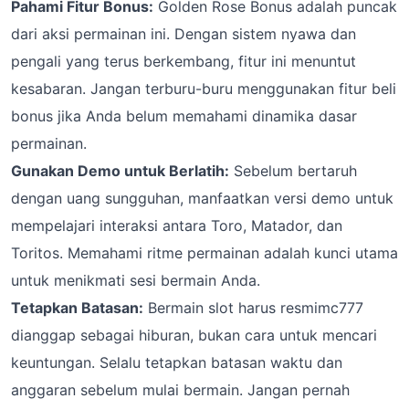
Pahami Fitur Bonus:
Golden Rose Bonus adalah puncak
dari aksi permainan ini. Dengan sistem nyawa dan
pengali yang terus berkembang, fitur ini menuntut
kesabaran. Jangan terburu-buru menggunakan fitur beli
bonus jika Anda belum memahami dinamika dasar
permainan.
Gunakan Demo untuk Berlatih:
Sebelum bertaruh
dengan uang sungguhan, manfaatkan versi demo untuk
mempelajari interaksi antara Toro, Matador, dan
Toritos. Memahami ritme permainan adalah kunci utama
untuk menikmati sesi bermain Anda.
Tetapkan Batasan:
Bermain slot harus resmimc777
dianggap sebagai hiburan, bukan cara untuk mencari
keuntungan. Selalu tetapkan batasan waktu dan
anggaran sebelum mulai bermain. Jangan pernah