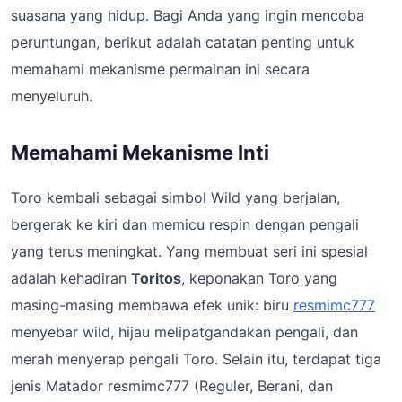
suasana yang hidup. Bagi Anda yang ingin mencoba
peruntungan, berikut adalah catatan penting untuk
memahami mekanisme permainan ini secara
menyeluruh.
Memahami Mekanisme Inti
Toro kembali sebagai simbol Wild yang berjalan,
bergerak ke kiri dan memicu respin dengan pengali
yang terus meningkat. Yang membuat seri ini spesial
adalah kehadiran
Toritos
, keponakan Toro yang
masing-masing membawa efek unik: biru
resmimc777
menyebar wild, hijau melipatgandakan pengali, dan
merah menyerap pengali Toro. Selain itu, terdapat tiga
jenis Matador resmimc777 (Reguler, Berani, dan