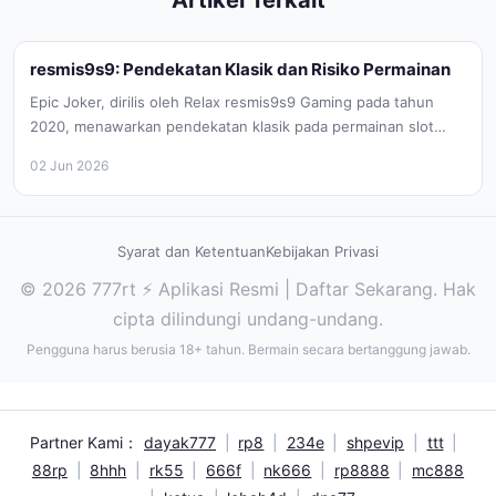
Artikel Terkait
resmis9s9: Pendekatan Klasik dan Risiko Permainan
Epic Joker, dirilis oleh Relax resmis9s9 Gaming pada tahun
2020, menawarkan pendekatan klasik pada permainan slot
modern. Dengan format grid...
02 Jun 2026
Syarat dan Ketentuan
Kebijakan Privasi
© 2026 777rt ⚡ Aplikasi Resmi | Daftar Sekarang. Hak
cipta dilindungi undang-undang.
Pengguna harus berusia 18+ tahun. Bermain secara bertanggung jawab.
Partner Kami：
dayak777
|
rp8
|
234e
|
shpevip
|
ttt
|
88rp
|
8hhh
|
rk55
|
666f
|
nk666
|
rp8888
|
mc888