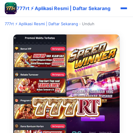
777rt ⚡ Aplikasi Resmi | Daftar Sekarang
777rt ⚡ Aplikasi Resmi | Daftar Sekarang
›
Unduh