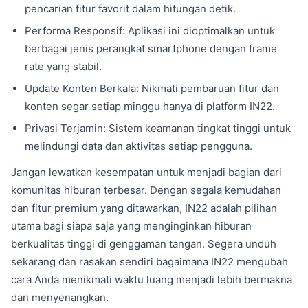
pencarian fitur favorit dalam hitungan detik.
Performa Responsif: Aplikasi ini dioptimalkan untuk
berbagai jenis perangkat smartphone dengan frame
rate yang stabil.
Update Konten Berkala: Nikmati pembaruan fitur dan
konten segar setiap minggu hanya di platform IN22.
Privasi Terjamin: Sistem keamanan tingkat tinggi untuk
melindungi data dan aktivitas setiap pengguna.
Jangan lewatkan kesempatan untuk menjadi bagian dari
komunitas hiburan terbesar. Dengan segala kemudahan
dan fitur premium yang ditawarkan, IN22 adalah pilihan
utama bagi siapa saja yang menginginkan hiburan
berkualitas tinggi di genggaman tangan. Segera unduh
sekarang dan rasakan sendiri bagaimana IN22 mengubah
cara Anda menikmati waktu luang menjadi lebih bermakna
dan menyenangkan.